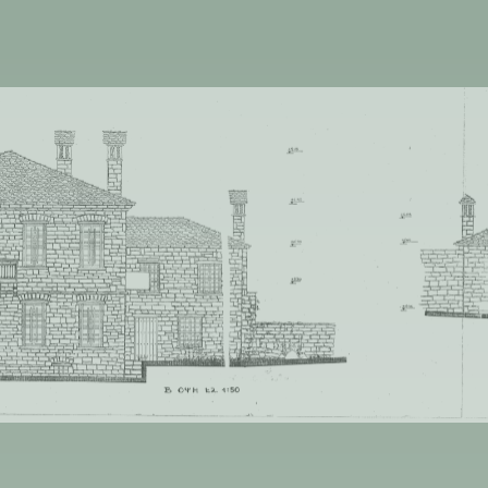
-1
/
13